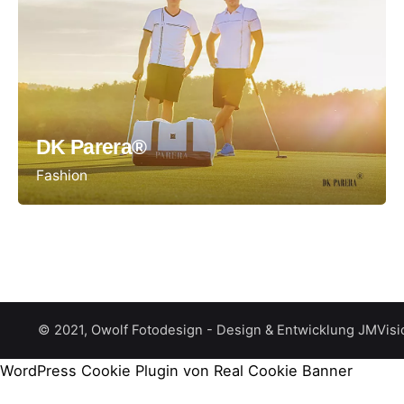
DK Parera®
Fashion
© 2021, Owolf Fotodesign -
Design & Entwicklung JMVisi
WordPress Cookie Plugin von Real Cookie Banner